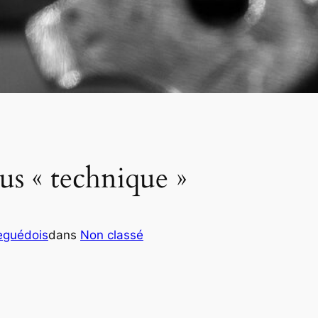
sus « technique »
eguédois
dans
Non classé