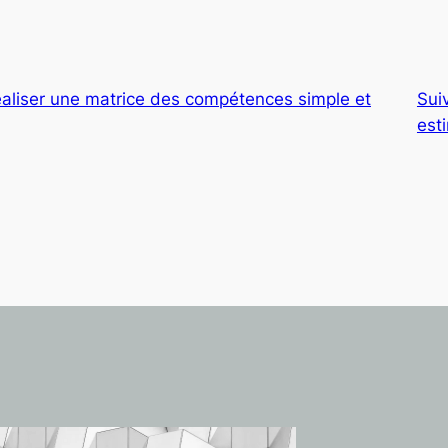
liser une matrice des compétences simple et
Sui
est