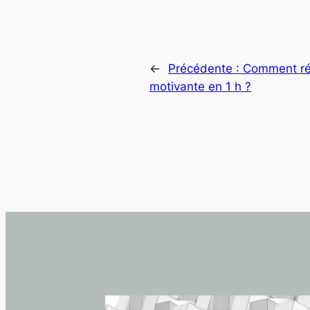
←
Précédente :
Comment réa
motivante en 1 h ?