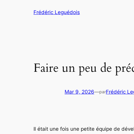
Aller
Frédéric Leguédois
au
contenu
Faire un peu de préd
Mar 9, 2026
—
Frédéric L
par
Il était une fois une petite équipe de déve