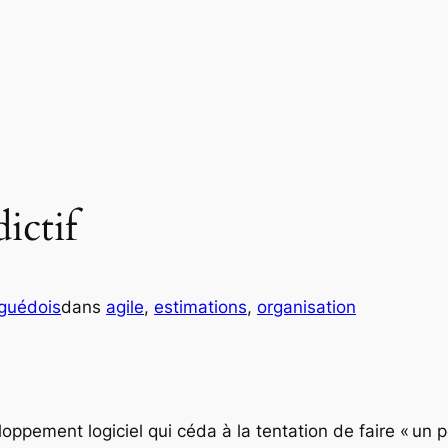
ictif
eguédois
dans
agile
, 
estimations
, 
organisation
loppement logiciel qui céda à la tentation de faire « un 