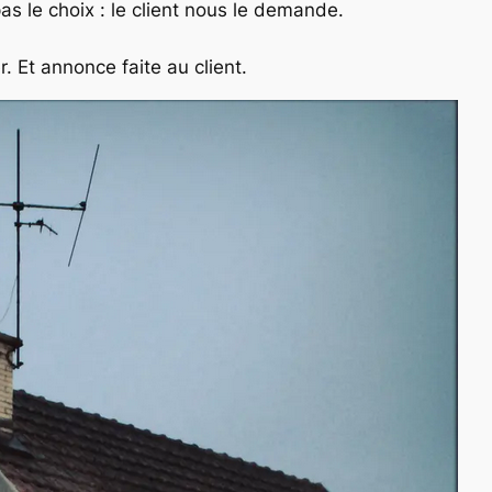
as le choix : le client nous le demande.
. Et annonce faite au client.