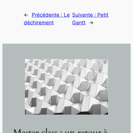
←
Précédente :
Le
Suivante :
Petit
déchirement
Gantt
→
Master class : un retour à