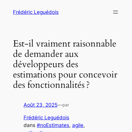
Aller
Frédéric Leguédois
au
contenu
Est‑il vraiment raisonnable
de demander aux
développeurs des
estimations pour concevoir
des fonctionnalités ?
Août 23, 2025
—
par
Frédéric Leguédois
dans
#noEstimates
, 
agile
, 