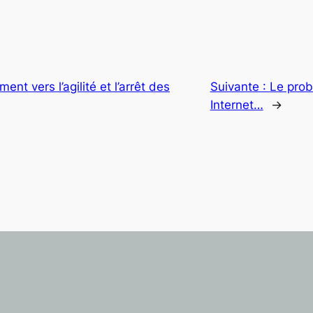
nt vers l’agilité et l’arrêt des
Suivante :
Le prob
Internet…
→