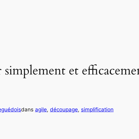
implement et efficacemen
eguédois
dans
agile
, 
découpage
, 
simplification