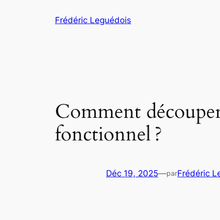
Aller
Frédéric Leguédois
au
contenu
Comment découper s
fonctionnel ?
Déc 19, 2025
—
Frédéric L
par