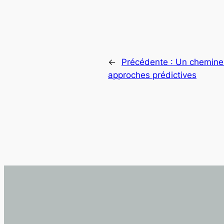
←
Précédente :
Un chemineme
approches prédictives