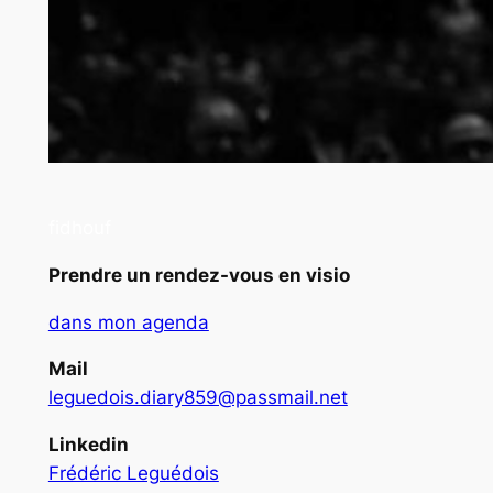
fidhouf
Prendre un rendez-vous en visio
dans mon agenda
Mail
leguedois.diary859@passmail.net
Linkedin
Frédéric Leguédois