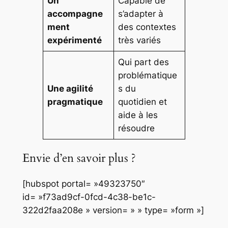
Un
Capable de
accompagne
s’adapter à
ment
des contextes
expérimenté
très variés
Qui part des
problématique
Une agilité
s du
pragmatique
quotidien et
aide à les
résoudre
Envie d’en savoir plus ?
[hubspot portal= »49323750″
id= »f73ad9cf-0fcd-4c38-be1c-
322d2faa208e » version= » » type= »form »]