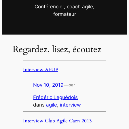
Conférencier, coach agile,
formateur
Regardez, lisez, écoutez
Interview AFUP
Nov 10, 2019
—
par
Frédéric Leguédois
dans
agile
, 
interview
Interview Club Agile Caen 2013